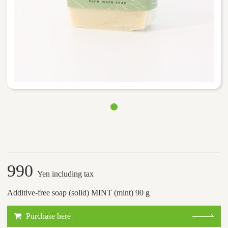
990
Yen including tax
Additive-free soap (solid) MINT (mint) 90 g
Purchase here