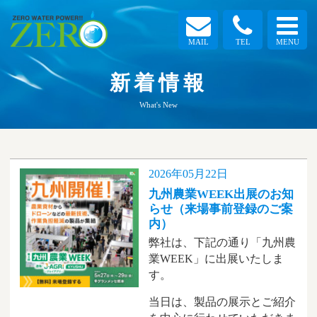
MAIL
TEL
MENU
新着情報
What's New
2026年05月22日
九州農業WEEK出展のお知
らせ（来場事前登録のご案
内）
弊社は、下記の通り「九州農
業WEEK」に出展いたしま
す。
当日は、製品の展示とご紹介