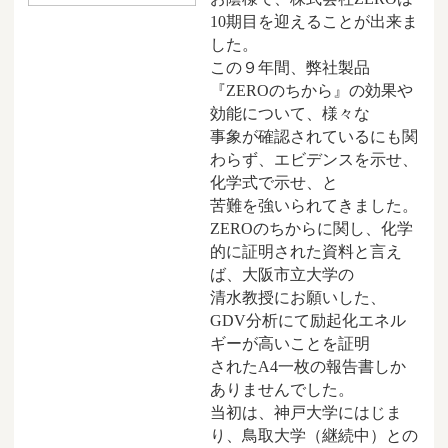
10期目を迎えることが出来ま
した。
この９年間、弊社製品
『ZEROのちから』の効果や
効能について、様々な
事象が確認されているにも関
わらず、エビデンスを示せ、
化学式で示せ、と
苦難を強いられてきました。
ZEROのちからに関し、化学
的に証明された資料と言え
ば、大阪市立大学の
清水教授にお願いした、
GDV分析にて励起化エネル
ギーが高いことを証明
されたA4一枚の報告書しか
ありませんでした。
当初は、神戸大学にはじま
り、鳥取大学（継続中）との